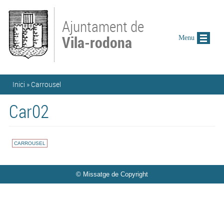
Vés al contingut
Ajuntament de
Vila-rodona
Menu
Esteu aquí
Inici
»
Carrousel
Car02
CARROUSEL
© Missatge de Copyright