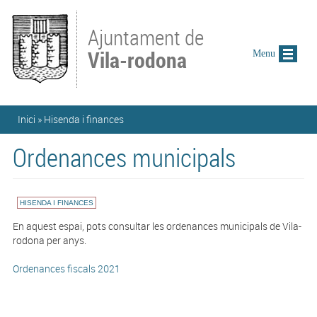
Vés al contingut
Ajuntament de
Vila-rodona
Menu
Esteu aquí
Inici
»
Hisenda i finances
Ordenances municipals
HISENDA I FINANCES
En aquest espai, pots consultar les ordenances municipals de Vila-
rodona per anys.
Ordenances fiscals 2021