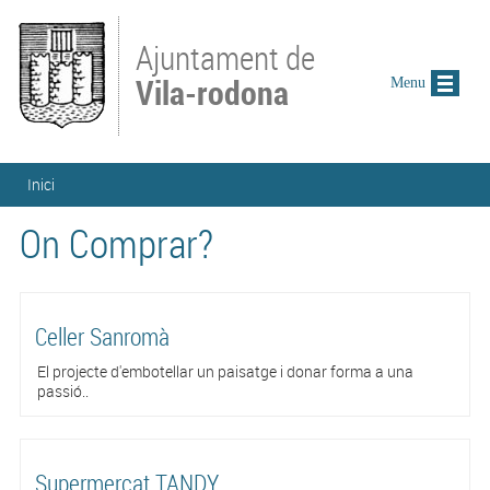
Vés al contingut
Ajuntament de
Vila-rodona
Menu
Esteu aquí
Inici
On Comprar?
Celler Sanromà
El projecte d'embotellar un paisatge i donar forma a una
passió..
Supermercat TANDY