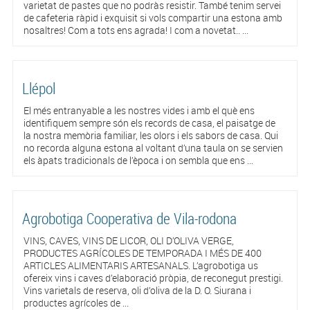
varietat de pastes que no podràs resistir. També tenim servei
de cafeteria ràpid i exquisit si vols compartir una estona amb
nosaltres! Com a tots ens agrada! I com a novetat.. ...
Llépol
El més entranyable a les nostres vides i amb el què ens
identifiquem sempre són els records de casa, el paisatge de
la nostra memòria familiar, les olors i els sabors de casa. Qui
no recorda alguna estona al voltant d’una taula on se servien
els àpats tradicionals de l’època i on sembla que ens ...
Agrobotiga Cooperativa de Vila-rodona
VINS, CAVES, VINS DE LICOR, OLI D’OLIVA VERGE,
PRODUCTES AGRÍCOLES DE TEMPORADA I MÉS DE 400
ARTICLES ALIMENTARIS ARTESANALS. L’agrobotiga us
ofereix vins i caves d’elaboració pròpia, de reconegut prestigi.
Vins varietals de reserva, oli d’oliva de la D. O. Siurana i
productes agrícoles de ...