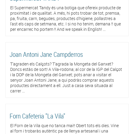
El Supermercat Tandy és una botiga que ofereix producte de
proximitat i de qualitat. A més, hi pots trobar de tot, premsa,
pa, fruita, carn, begudes, productes d'higiene, pollastres a
l'ast els caps de setmana, etc. I si no ho tenim, demana !! que
per encarrec ho portem !! And we speak in English! ...
Joan Antoni Jane Campderros
T'agraden els Calçots? T'agrada la Mongeta del Ganxet?
Doncs estàs de sort! A Vila-rodona; al cor de la IGP del Calçot
i la DOP de la Mongeta del Ganxet; pots anar a visitar el
senyor Joan Antoni Jane, a qui podràs comprar aquests
productes directament a ell. Just a casa seva situada al
carrer ...
Forn Cafeteria "La Vila"
El Forn de la Vila que no tanca mai!! Obert tots els dies. Vine
al forn i trobaràs autèntic pa de llenya artesanal i una