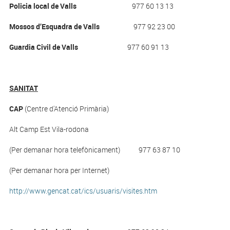
Policia local de Valls
977 60 13 13
Mossos d’Esquadra de Valls
977 92 23 00
Guardia Civil de Valls
977 60 91 13
SANITAT
CAP
(Centre d'Atenció Primària)
Alt Camp Est Vila-rodona
(Per demanar hora telefònicament) 977 63 87 10
(Per demanar hora per Internet)
http://www.gencat.cat/ics/usuaris/visites.htm