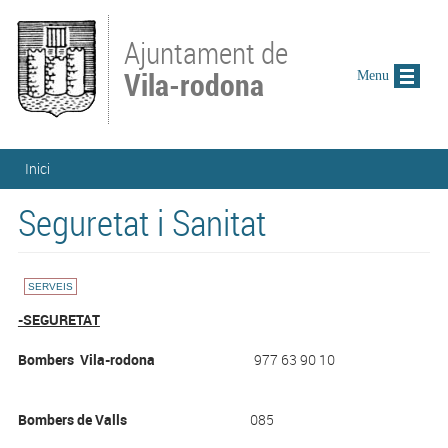
Vés al contingut
Ajuntament de
Vila-rodona
Menu
Esteu aquí
Inici
Seguretat i Sanitat
SERVEIS
-SEGURETAT
Bombers Vila-rodona
977 63 90 10
Bombers de Valls
085