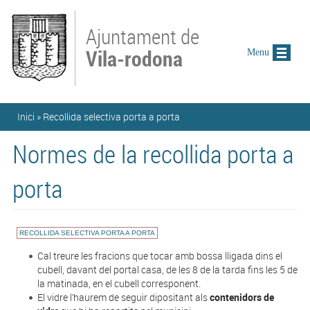
Vés al contingut
Ajuntament de
Vila-rodona
Menu
Esteu aquí
Inici
»
Recollida selectiva porta a porta
Normes de la recollida porta a
porta
RECOLLIDA SELECTIVA PORTA A PORTA
Cal treure les fracions que tocar amb bossa lligada dins el
cubell, davant del portal casa, de les 8 de la tarda fins les 5 de
la matinada, en el cubell corresponent.
El vidre l’haurem de seguir dipositant als
contenidors de