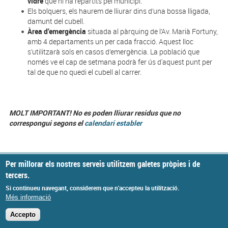
vidre
que hi ha repartits pel municipi.
Els bolquers, els haurem de lliurar dins d’una bossa lligada,
damunt del cubell.
Àrea d’emergència
situada al pàrquing de l’Av. Marià Fortuny,
amb 4 departaments un per cada fracció. Aquest lloc
s’utilitzarà sols en casos d’emergència. La població que
només ve el cap de setmana podrà fer ús d'aquest punt per
tal de que no quedi el cubell al carrer.
MOLT IMPORTANT! No es poden lliurar residus que no
correspongui segons el
calendari establer
Per millorar els nostres serveis utilitzem galetes pròpies i de
tercers.
© Missatge de Copyright
Si continueu navegant, considerem que n'accepteu la utilització.
Més informació
Accepto