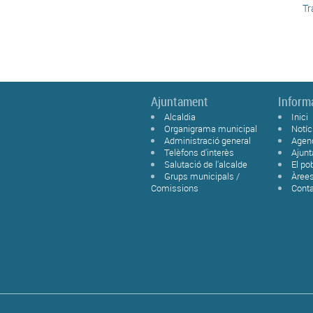
Tr
Ajuntament
Inform
Alcaldia
Inici
Organigrama municipal
Notíc
Administració general
Agen
Telèfons d'interès
Ajun
Salutació de l'alcalde
El po
Grups municipals /
Àree
Comissions
Cont