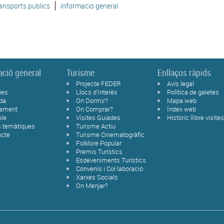
ansports publics
informacio general
ació general
Turisme
Enllaços ràpids
Projecte FEDER
Avís legal
ies
Llocs d'Interès
Política de galetes
da
On Dormir?
Mapa web
tament
On Comprar?
Índex web
ble
Visites Guiades
Històric llibre visite
s temàtiques
Turisme Actiu
acte
Turisme Cinematogràfic
Folklore Popular
Premis Turístics
Esdeveniments Turístics
Convenis i Col·laboració
Xarxes Socials
On Menjar?