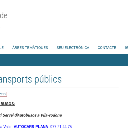
 de
a
LE
ÀREES TEMÀTIQUES
SEU ELECTRÒNICA
CONTACTE
I
ansports públics
VEIS
OBUSOS:
i Servei d'Autobusos a Vila-rodona
 a Valls:
AUTOCARS PLANA
: 977 21 44 75