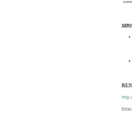
SERV
Telè
Tel
REN
http:
Estac