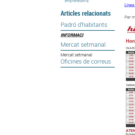
emprenedoria
Línea
Articles relacionats
Per m
Padró d'habitants
I
NFORMACI
Mercat setmanal
Mercat setmanal
Oficines de correus