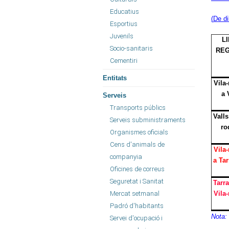
Educatius
(
De di
Esportius
Juvenils
L
Socio-sanitaris
RE
Cementiri
Entitats
Vila
a 
Serveis
Transports públics
Valls
Serveis subministraments
ro
Organismes oficials
Cens d'animals de
Vila
companyia
a Ta
Oficines de correus
Seguretat i Sanitat
Tarr
Mercat setmanal
Vila
Padró d'habitants
Nota: 
Servei d'ocupació i