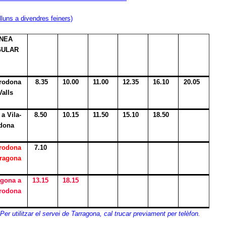
lluns a divendres feiners)
INEA
GULAR
-rodona
8.35
10.00
11.00
12.35
16.10
20.05
Valls
 a Vila-
8.50
10.15
11.50
15.10
18.50
dona
-rodona
7.10
rragona
agona a
1
3.15
18.15
-rodona
Per utilitzar el servei de Tarragona, cal trucar previament per telèfon.