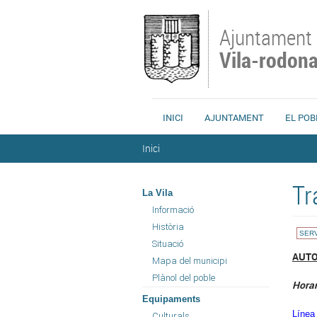
Vés al contingut
Ajuntament
Vila-rodon
INICI
AJUNTAMENT
EL POB
Esteu aquí
Inici
Tr
La Vila
Informació
Història
SER
Situació
AUT
Mapa del municipi
Plànol del poble
Horar
Equipaments
Línea
Culturals