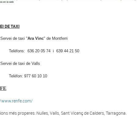
EI DE TAXI
Servei de taxi "
Ara Vinc
" de Montferri
fons: 636 20 05 74 i 639 44 21 50
Servei de taxi de Valls
èfon: 977 60 10 10
FE
//www.renfe.com/
ions més properes: Nulles, Valls, Sant Vicenç de Calders, Tarragona.