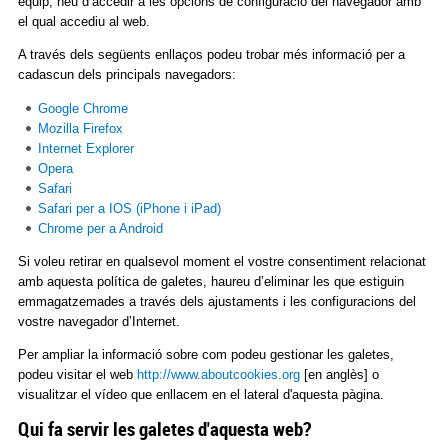
equip, heu d’accedir a les opcions de configuració del navegador amb
el qual accediu al web.
A través dels següents enllaços podeu trobar més informació per a
cadascun dels principals navegadors:
Google Chrome
Mozilla Firefox
Internet Explorer
Opera
Safari
Safari per a IOS (iPhone i iPad)
Chrome per a Android
Si voleu retirar en qualsevol moment el vostre consentiment relacionat
amb aquesta política de galetes, haureu d’eliminar les que estiguin
emmagatzemades a través dels ajustaments i les configuracions del
vostre navegador d’Internet.
Per ampliar la informació sobre com podeu gestionar les galetes,
podeu visitar el web
http://www.aboutcookies.org
[en anglès] o
visualitzar el vídeo que enllacem en el lateral d'aquesta pàgina.
Qui fa servir les galetes d'aquesta web?