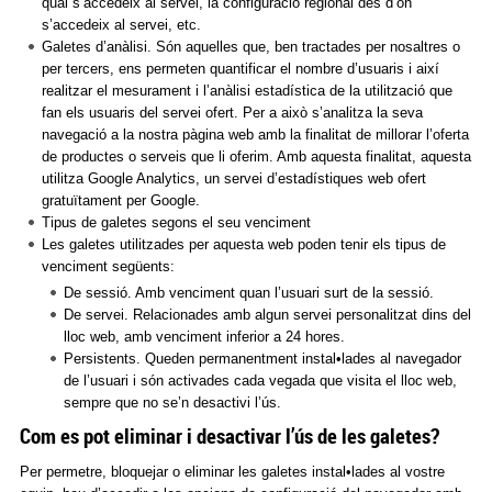
qual s’accedeix al servei, la configuració regional des d’on
s’accedeix al servei, etc.
Galetes d’anàlisi. Són aquelles que, ben tractades per nosaltres o
per tercers, ens permeten quantificar el nombre d’usuaris i així
realitzar el mesurament i l’anàlisi estadística de la utilització que
fan els usuaris del servei ofert. Per a això s’analitza la seva
navegació a la nostra pàgina web amb la finalitat de millorar l’oferta
de productes o serveis que li oferim. Amb aquesta finalitat, aquesta
utilitza Google Analytics, un servei d’estadístiques web ofert
gratuïtament per Google.
Tipus de galetes segons el seu venciment
Les galetes utilitzades per aquesta web poden tenir els tipus de
venciment següents:
De sessió. Amb venciment quan l’usuari surt de la sessió.
De servei. Relacionades amb algun servei personalitzat dins del
lloc web, amb venciment inferior a 24 hores.
Persistents. Queden permanentment instal•lades al navegador
de l’usuari i són activades cada vegada que visita el lloc web,
sempre que no se’n desactivi l’ús.
Com es pot eliminar i desactivar l’ús de les galetes?
Per permetre, bloquejar o eliminar les galetes instal•lades al vostre