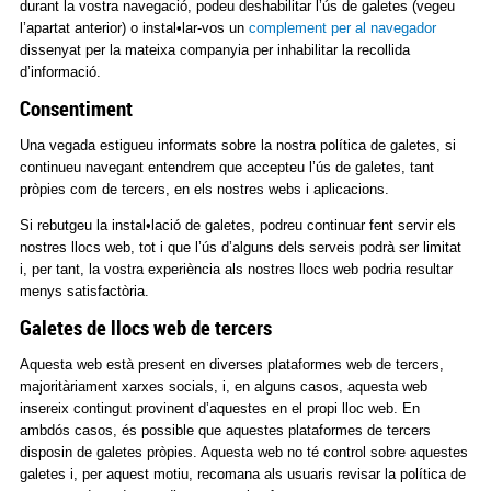
durant la vostra navegació, podeu deshabilitar l’ús de galetes (vegeu
l’apartat anterior) o instal•lar-vos un
complement per al navegador
dissenyat per la mateixa companyia per inhabilitar la recollida
d’informació.
Consentiment
Una vegada estigueu informats sobre la nostra política de galetes, si
continueu navegant entendrem que accepteu l’ús de galetes, tant
pròpies com de tercers, en els nostres webs i aplicacions.
Si rebutgeu la instal•lació de galetes, podreu continuar fent servir els
nostres llocs web, tot i que l’ús d’alguns dels serveis podrà ser limitat
i, per tant, la vostra experiència als nostres llocs web podria resultar
menys satisfactòria.
Galetes de llocs web de tercers
Aquesta web està present en diverses plataformes web de tercers,
majoritàriament xarxes socials, i, en alguns casos, aquesta web
insereix contingut provinent d’aquestes en el propi lloc web. En
ambdós casos, és possible que aquestes plataformes de tercers
disposin de galetes pròpies. Aquesta web no té control sobre aquestes
galetes i, per aquest motiu, recomana als usuaris revisar la política de