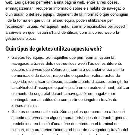
web. Les galetes permeten a una pàgina web, entre altres coses,
emmagatzemar i recuperar informació sobre els hàbits de navegació
d’un usuari o del seu equip i, depenent de la informació que continguin
i de la forma en què utilitzi el seu equip, poden utilitzar-se per
reconèixer l’usuari. Per aquest motiu, són imprescindibles per accedir
a serveis en què l’usuari s’ha d’identificar, com al correu web o la
gestió dels blocs.
Quin tipus de galetes utilitza aquesta web?
Galetes tècniques. Són aquelles que permeten a l’usuari la
navegació a través dels nostres llocs web i l’ús de les diferents
opcions o serveis que s'ofereixin, com ara controlar el trànsit i la
comunicació de dades, respondre enquestes, valorar actes de
l’agenda, identificar la sessió, accedir a parts d’accés restringit, fer
la sol•licitud d’inscripció o participació en un esdeveniment, utilitzar
elements de seguretat durant la navegació, emmagatzemar
continguts per a la difusió o compartir continguts a través de
xarxes socials.
Galetes de personalització. Són aquelles que permeten a l’usuari
accedir al servei amb algunes característiques de caràcter general
predefinides en funció d’una sèrie de criteris en el terminal de
l’usuari, com ara serien l’idioma, el tipus de navegador a través del