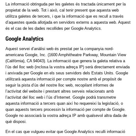
La informació obtinguda per les galetes és tractada únicament per la
propietat de la web. Tot i això, cal tenir present que aquesta web
utilitza galetes de tercers, i que la informació que es recull a través
d’aquestes queda allotjada en servidors externs a aquesta web. Aquest
és el cas de les dades recollides per Google Analytics.
Google Analytics
Aquest servei d’anàlisi web és prestat per la companyia nord-
americana Google, Inc. (1600 Amphitheatre Parkway, Mountain View
(Califòrnia), CA 94043). La informació que genera la galeta relativa a
l’ús del lloc web (inclosa la vostra adreça IP) serà directament enviada
i arxivada per Google en els seus servidors dels Estats Units. Google
utilitzarà aquesta informació per compte nostre amb el propòsit de
seguir la pista d’ús del nostre lloc web, recopilant informes de
l’activitat del website i prestant altres serveis relacionats amb
l’activitat del lloc web i l’ús d’Internet. Google podrà transmetre
aquesta informació a tercers quan així ho requereixi la legislació, o
quan aquests tercers processin la informació per compte de Google.
Google no associarà la vostra adreça IP amb qualsevol altra dada de
què disposi.
En el cas que vulgueu evitar que Google Analytics reculli informació