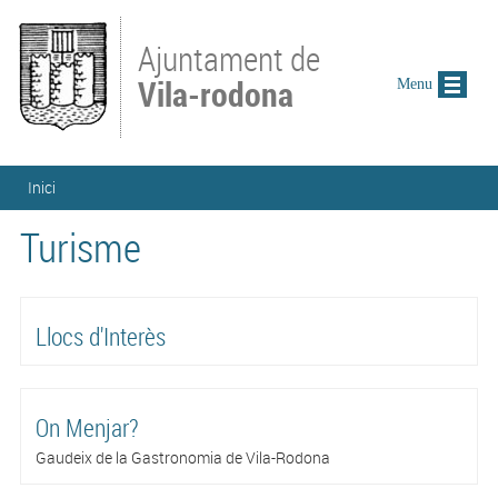
Vés al contingut
Ajuntament de
Vila-rodona
Menu
Esteu aquí
Inici
Turisme
Llocs d'Interès
On Menjar?
Gaudeix de la Gastronomia de Vila-Rodona