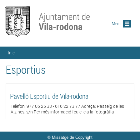
Vés al contingut
Ajuntament de
Vila-rodona
Menu
Esteu aquí
Inici
Esportius
Pavelló Esportiu de Vila-rodona
Telèfon: 977 05 25 33 - 616 22 73 77 Adreça: Passeig de les
Alzines, s/n Per més informació feu clic a la fotogràfia
© Missatge de Copyright