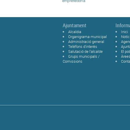
emprenedoria
Ajuntament
Inform
Alcaldia
Inici
Organigrama municipal
Notíc
Administració general
Agen
Telèfons d'interès
Ajun
Salutació de l'alcalde
El po
Grups municipals /
Àree
Comissions
Cont