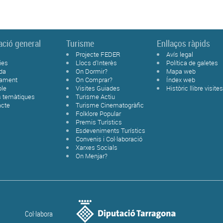
ació general
Turisme
Enllaços ràpids
Projecte FEDER
Avís legal
ies
Llocs d'Interès
Política de galetes
da
On Dormir?
Mapa web
tament
On Comprar?
Índex web
ble
Visites Guiades
Històric llibre visite
s temàtiques
Turisme Actiu
acte
Turisme Cinematogràfic
Folklore Popular
Premis Turístics
Esdeveniments Turístics
Convenis i Col·laboració
Xarxes Socials
On Menjar?
Col·labora