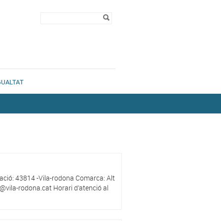
Formulari de
Cerca
cerca
GUALTAT
lació: 43814 -Vila-rodona Comarca: Alt
vila-rodona.cat Horari d’atenció al