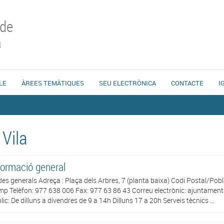
 de
a
LE
ÀREES TEMÀTIQUES
SEU ELECTRÒNICA
CONTACTE
I
 Vila
formació general
es generals Adreça : Plaça dels Arbres, 7 (planta baixa) Codi Postal/Pob
p Telèfon: 977 638 006 Fax: 977 63 86 43 Correu electrònic: ajuntament@
lic: De dilluns a divendres de 9 a 14h Dilluns 17 a 20h Serveis tècnics ...