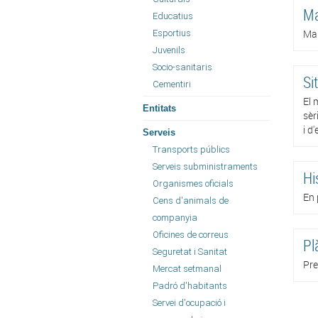
Ma
Educatius
Map
Esportius
Juvenils
Socio-sanitaris
Si
Cementiri
El 
Entitats
sèr
i d
Serveis
Transports públics
Serveis subministraments
Hi
Organismes oficials
En 
Cens d'animals de
companyia
Oficines de correus
Pl
Seguretat i Sanitat
Pre
Mercat setmanal
Padró d'habitants
Servei d'ocupació i