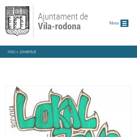
Vés al contingut
Ajuntament de
Vila-rodona
Menu
Esteu aquí
Inici
»
Joventut