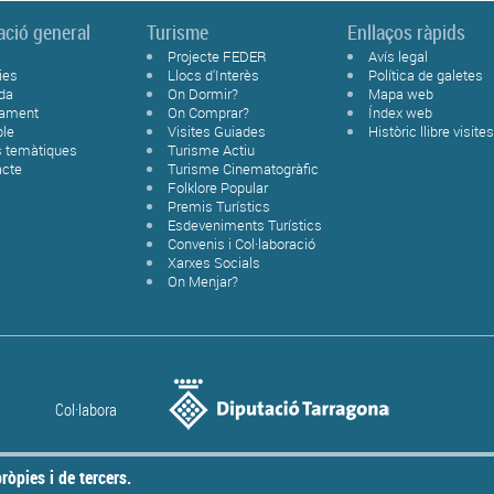
ació general
Turisme
Enllaços ràpids
Projecte FEDER
Avís legal
ies
Llocs d'Interès
Política de galetes
da
On Dormir?
Mapa web
tament
On Comprar?
Índex web
ble
Visites Guiades
Històric llibre visite
s temàtiques
Turisme Actiu
acte
Turisme Cinematogràfic
Folklore Popular
Premis Turístics
Esdeveniments Turístics
Convenis i Col·laboració
Xarxes Socials
On Menjar?
Col·labora
ròpies i de tercers.