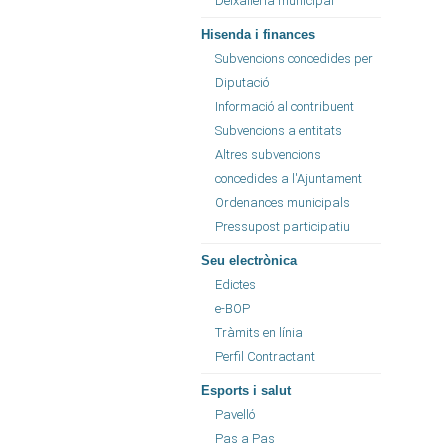
Deixalleria municipal
Hisenda i finances
Subvencions concedides per
Diputació
Informació al contribuent
Subvencions a entitats
Altres subvencions
concedides a l'Ajuntament
Ordenances municipals
Pressupost participatiu
Seu electrònica
Edictes
e-BOP
Tràmits en línia
Perfil Contractant
Esports i salut
Pavelló
Pas a Pas