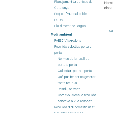
Planejament Urbanístic de
Només
dissab
Catalunya
Projecte "Viure al poble"
POUM
Pla director de l'aigua
ca
Medi ambient
PAESC Vila-rodona
Recollida selectiva porta a
porta
Normes de la recollida
porta a porta
Calendari porta a porta
Què puc fer per no generar
tants residus
Residu, on vas?
Com evoluciona la recollida
selectiva a Vila-rodona?
Recollida d'oli domèstic usat