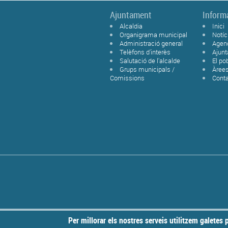
Ajuntament
Inform
Alcaldia
Inici
Organigrama municipal
Notíc
Administració general
Agen
Telèfons d'interès
Ajun
Salutació de l'alcalde
El po
Grups municipals /
Àree
Comissions
Cont
Per millorar els nostres serveis utilitzem galetes p