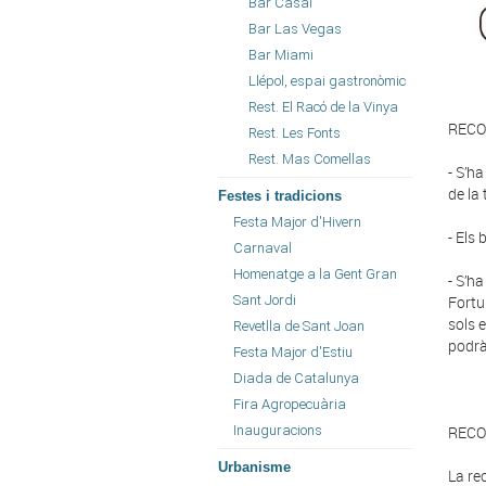
Bar Casal
Bar Las Vegas
Bar Miami
Llépol, espai gastronòmic
Rest. El Racó de la Vinya
RECO
Rest. Les Fonts
Rest. Mas Comellas
- S’ha
de la 
Festes i tradicions
Festa Major d'Hivern
- Els
Carnaval
Homenatge a la Gent Gran
- S’h
Sant Jordi
Fortu
sols 
Revetlla de Sant Joan
podrà
Festa Major d'Estiu
Diada de Catalunya
Fira Agropecuària
Inauguracions
RECO
Urbanisme
La re