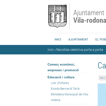
Vés al contingut
Ajuntament
Vila-rodon
INICI
AJUNTAMENT
EL POB
Esteu aquí
Inici
»
Recollida selectiva porta a porta
Ca
Comerç econòmic,
empreses i promoció
Educació i cultura
RECO
Llar d'Infants
Escola Bernardí Tolrà
Biblioteca Municipal de Vila-
rodona