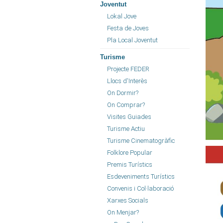
Joventut
Lokal Jove
Festa de Joves
Pla Local Joventut
Turisme
Projecte FEDER
Llocs d'Interès
On Dormir?
On Comprar?
Visites Guiades
Turisme Actiu
Turisme Cinematogràfic
Folklore Popular
Premis Turístics
Esdeveniments Turístics
Convenis i Col·laboració
Xarxes Socials
On Menjar?