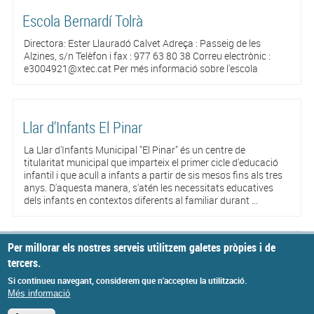
Escola Bernardí Tolrà
Directora: Ester Llauradó Calvet Adreça : Passeig de les
Alzines, s/n Telèfon i fax : 977 63 80 38 Correu electrònic :
e3004921@xtec.cat Per més informació sobre l'escola
Llar d'Infants El Pinar
La Llar d'Infants Municipal "El Pinar" és un centre de
titularitat municipal que imparteix el primer cicle d'educació
infantil i que acull a infants a partir de sis mesos fins als tres
anys. D'aquesta manera, s'atén les necessitats educatives
dels infants en contextos diferents al familiar durant ...
Per millorar els nostres serveis utilitzem galetes pròpies i de
Ajuts estudis postobligatoris
tercers.
Si continueu navegant, considerem que n'accepteu la utilització.
Més informació