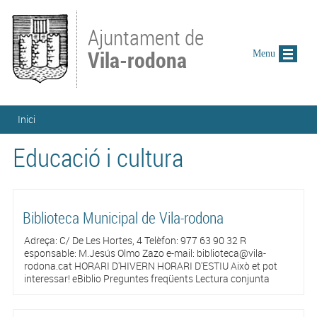
Vés al contingut
Ajuntament de
Vila-rodona
Menu
Esteu aquí
Inici
Educació i cultura
Biblioteca Municipal de Vila-rodona
Adreça: C/ De Les Hortes, 4 Telèfon: 977 63 90 32 R
esponsable: M.Jesús Olmo Zazo e-mail: biblioteca@vila-
rodona.cat HORARI D'HIVERN HORARI D'ESTIU Això et pot
interessar! eBiblio Preguntes freqüents Lectura conjunta