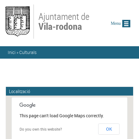
Vés al contingut
Ajuntament de
Vila-rodona
Menu
Esteu aquí
Inici
»
Culturals
Localització
This page can't load Google Maps correctly.
OK
Do you own this website?