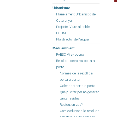
Urbanisme
Planejament Urbanístic de
Catalunya
Projecte "Viure al poble"
POUM
Pla director de l'aigua
Medi ambient
PAESC Vila-rodona
Recollida selectiva porta a
porta
Normes de la recollida
porta a porta
Calendari porta a porta
Què puc fer per no generar
tants residus
Residu, on vas?
Com evoluciona la recollida