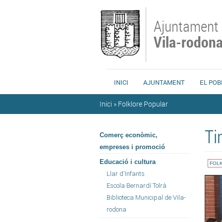
Vés al contingut
Ajuntament
Vila-rodon
INICI
AJUNTAMENT
EL POB
Esteu aquí
Inici
»
Folklore Popular
Ti
Comerç econòmic,
empreses i promoció
Educació i cultura
FOL
Llar d'Infants
Escola Bernardí Tolrà
Biblioteca Municipal de Vila-
rodona