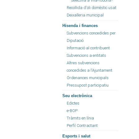
selectiva a Vila-rodona?
Recollida d'oli domèstic usat
Deixalleria municipal
Hisenda i finances
Subvencions concedides per
Diputació
Informació al contribuent
Subvencions a entitats
Altres subvencions
concedides a l'Ajuntament
Ordenances municipals
Pressupost participatiu
Seu electrònica
Edictes
e-BOP
Tràmits en línia
Perfil Contractant
Esports i salut