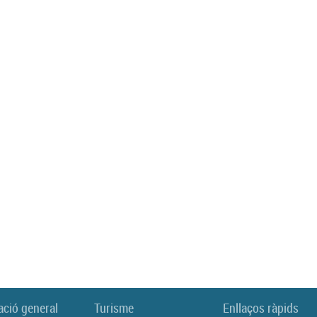
ació general
Turisme
Enllaços ràpids