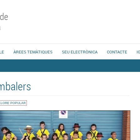
 de
a
LE
ÀREES TEMÀTIQUES
SEU ELECTRÒNICA
CONTACTE
I
mbalers
KLORE POPULAR