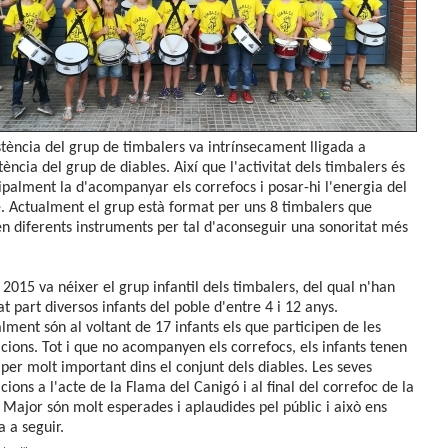
stència del grup de timbalers va intrínsecament lligada a
stència del grup de diables. Així que l'activitat dels timbalers és
ipalment la d'acompanyar els correfocs i posar-hi l'energia del
. Actualment el grup està format per uns 8 timbalers que
n diferents instruments per tal d'aconseguir una sonoritat més
 2015 va néixer el grup infantil dels timbalers, del qual n'han
t part diversos infants del poble d'entre 4 i 12 anys.
lment són al voltant de 17 infants els que participen de les
cions. Tot i que no acompanyen els correfocs, els infants tenen
per molt important dins el conjunt dels diables. Les seves
cions a l'acte de la Flama del Canigó i al final del correfoc de la
 Major són molt esperades i aplaudides pel públic i això ens
 a seguir.