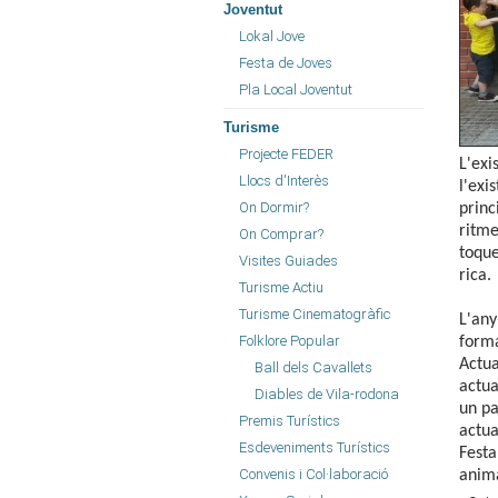
Joventut
Lokal Jove
Festa de Joves
Pla Local Joventut
Turisme
Projecte FEDER
L'exi
Llocs d'Interès
l'exi
On Dormir?
princ
ritme
On Comprar?
toque
Visites Guiades
rica.
Turisme Actiu
Turisme Cinematogràfic
L'any
Folklore Popular
forma
Actua
Ball dels Cavallets
actua
Diables de Vila-rodona
un pa
Premis Turístics
actua
Esdeveniments Turístics
Festa
Convenis i Col·laboració
anima