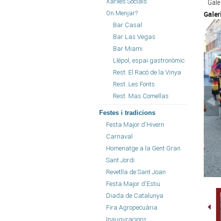
Gale
Xarxes Socials
On Menjar?
Galer
Bar Casal
Bar Las Vegas
Bar Miami
Llépol, espai gastronòmic
Rest. El Racó de la Vinya
Rest. Les Fonts
Rest. Mas Comellas
Festes i tradicions
Festa Major d'Hivern
Carnaval
Homenatge a la Gent Gran
Sant Jordi
Revetlla de Sant Joan
Festa Major d'Estiu
Diada de Catalunya
Fira Agropecuària
Inauguracions