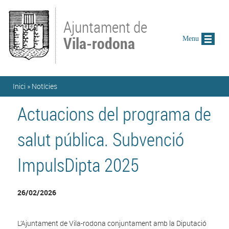
Vés al contingut
Ajuntament de
Vila-rodona
Menu
Esteu aquí
Inici
»
Notícies
Actuacions del programa de
salut pública. Subvenció
ImpulsDipta 2025
26/02/2026
L’Ajuntament de Vila-rodona conjuntament amb la Diputació