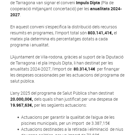
de Tarragona van signar el conveni
Impuls Dipta
(Pla de
cooperació mitjançant concertació) per les
anualitats 2024-
2027
.
En aquest conveni s’especifica la distribució dels recursos
resumits en programes, l’Import total són
803.141,41€,
el
mateix pla determina els percentatges dotats a cada
programa i anualitat.
L’Ajuntament de Vila-rodona, gràcies al suport de la Diputació
de Tarragona i el pla Impuls Dipta, li han destinat per les
anualitats 2024-2027, l’import de
80.314,14€
per finançar
les despeses ocasionades per les actuacions del programa de
salut pública.
L’any 2025 del programa de Salut Pública s’han destinat
20.000,00€,
dels quals s’han justificat per una despesa de
19.967,63€,
per les següents actuacions:
Actuacions per garantir la qualitat de l’aigua de les
piscines municipals, per un import de 3.387,15€
Actuacions destinades a la retirada i eliminació de nius