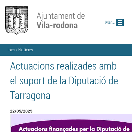
Vés al contingut
Ajuntament de
Vila-rodona
Menu
Esteu aquí
Inici
»
Notícies
Actuacions realizades amb
el suport de la Diputació de
Tarragona
22/05/2025