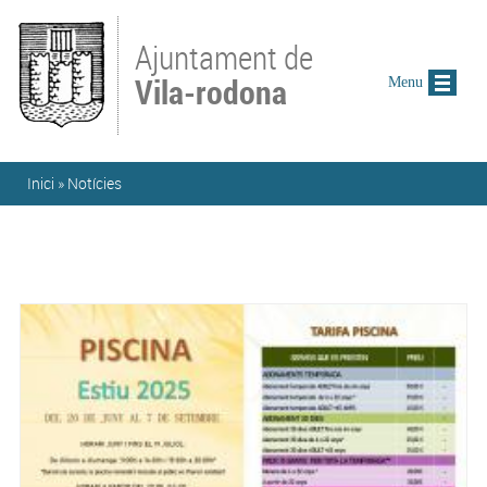
Vés al contingut
Ajuntament de
Vila-rodona
Menu
Esteu aquí
Inici
»
Notícies