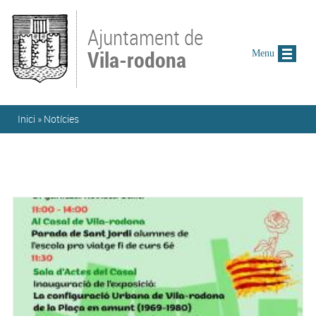
Vés al contingut
Ajuntament de
Vila-rodona
Menu
Esteu aquí
Inici
»
Notícies