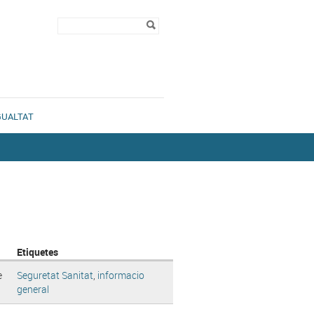
Formulari de
Cerca
cerca
GUALTAT
Etiquetes
e
Seguretat Sanitat
,
informacio
general