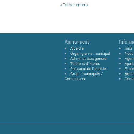
« Tornar enrera
Ajuntament
Inform
Alcaldia
Inici
Organigrama municipal
Notíc
Administració general
Agen
Telèfons d'interès
Ajun
Salutació de l'alcalde
El po
Grups municipals /
Àree
Comissions
Cont