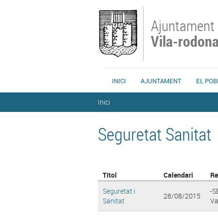
Vés al contingut
Ajuntament
Vila-rodon
INICI
AJUNTAMENT
EL POB
Esteu aquí
Inici
Seguretat Sanitat
Títol
Calendari
R
Seguretat i
-
28/08/2015
Sanitat
Val