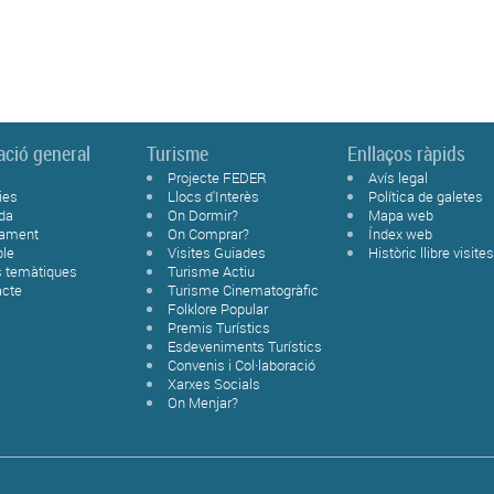
ació general
Turisme
Enllaços ràpids
Projecte FEDER
Avís legal
ies
Llocs d'Interès
Política de galetes
da
On Dormir?
Mapa web
tament
On Comprar?
Índex web
ble
Visites Guiades
Històric llibre visite
s temàtiques
Turisme Actiu
acte
Turisme Cinematogràfic
Folklore Popular
Premis Turístics
Esdeveniments Turístics
Convenis i Col·laboració
Xarxes Socials
On Menjar?