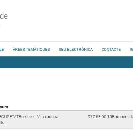
 de
a
LE
ÀREES TEMÀTIQUES
SEU ELECTRÒNICA
CONTACTE
I
esum
SEGURETATBombers Vila-rodona 977 63 90 10Bombers d
ls...