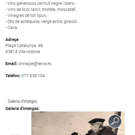
- Vins generosos vermut negre i blanc.
- Vins de licor ranci, mistela, moscatell...
- Vinagres de tot tipus.
- Olis de arbequina, verge extra, girasol...
- Cava.
Adreça
Plaça Catalunya, 4B
43814 Vila-rodona
Email:
a
nnapie@terra.es
Telèfon:
9
77 639 104
Galeria d'imatges
Galeria d'imatges: