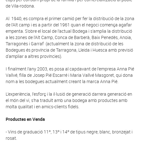
de Vila-rodona.
Al 1940, es compra el primer camió per fer la distribució de la zona
de l’Alt camp i es a partir del 1961 quan el negoci comença agafar
empenta. S’obre el local de l’actual Bodega i s’amplia la distribució
a les zones de l’Alt Camp, Conca de Barberà, Baix Penedès, Anoia,
Tarragonès i Garraf (actualment la zona de distribució de les
Bodegues és província de Tarragona, Lleida i Huesca amb previsió
d'ampliar a altres províncies).
I finalment l’any 2003, es posa al capdavant de l’empresa Anna Pié
Vallvé, filla de Josep Pié Escarré i Maria Vallvé Masgoret, qui dona
nom a les bodegues actualment creant la marca Anna Pié.
L’experiència, l’esforç i la il·lusió de generació darrera generació en
el món del vi, s’ha traduït amb una bodega amb productes amb
molta qualitat i en amics-clients fidels.
Productes en Venda
- Vins de graduació 11º, 13º i 14º de tipus negre, blanc, bronzejat i
rosat.