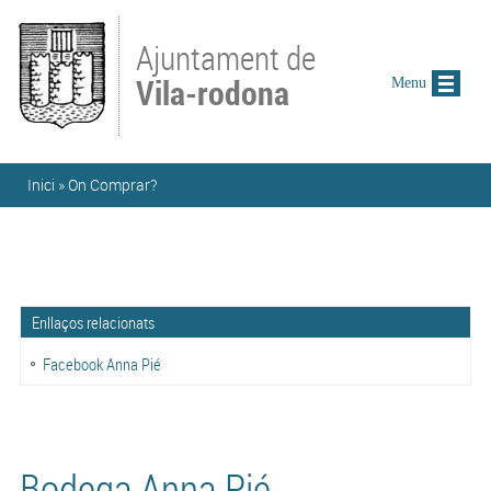
Vés al contingut
Ajuntament de
Vila-rodona
Menu
Esteu aquí
Inici
»
On Comprar?
Enllaços relacionats
Facebook Anna Pié
Bodega Anna Pié