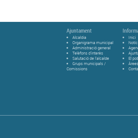
Ajuntament
Inform
Alcaldia
Inici
Organigrama municipal
Notíc
Administració general
Agen
Telèfons d'interès
Ajun
Salutació de l'alcalde
El po
Grups municipals /
Àree
Comissions
Cont