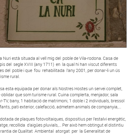
la Nuri està situada al vell mig del poble de Vila-rodona. Casa de
ipis del segle XVIII (any 1711) en la qual hi han viscut diferents
ies del poble i que fou rehabilitada l’any 2001, per donar-li un ús
risme rural.
sa esta equipada per donar als Nostres Hostes un servei complet,
 oblidar que som turisme rural. Cuina complerta, menjador, sala
ar-TV, bany, 1 habitació de matrimoni, 1 doble i 2 individuals, bressol
nfants, pati exterior, calefacció, admetem animals de companyia,...
dotada de plaques fotovoltaiques, dispositius per l’estalvi energètic,
atge, recollida d’aigües pluvials,... Per això hem obtingut el distintiu
rantia de Qualitat Ambiental atorgat per la Generalitat de