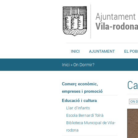
Vés al contingut
Ajuntament
Vila-rodon
INICI
AJUNTAMENT
EL POB
Esteu aquí
Inici
»
On Dormir?
Ca
Comerç econòmic,
empreses i promoció
Educació i cultura
ON 
Llar d'Infants
Escola Bernardí Tolrà
Biblioteca Municipal de Vila-
rodona