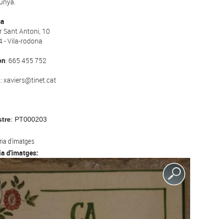
unya.
ça
r Sant Antoni, 10
 - Vila-rodona
on
: 665 455 752
l
: xaviers@tinet.cat
stre
: PT000203
ria d'imatges
ia d'imatges: