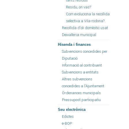
tants residus
Residu, on vas?
Com evoluciona la recollida
selectiva a Vila-rodona?
Recollida d'oli domèstic usat
Deixalleria municipal
Hisenda i finances
Subvencions concedides per
Diputació
Informació al contribuent
Subvencions a entitats
Altres subvencions
concedides a l'Ajuntament
Ordenances municipals
Pressupost participatiu
Seu electrònica
Edictes
e-BOP