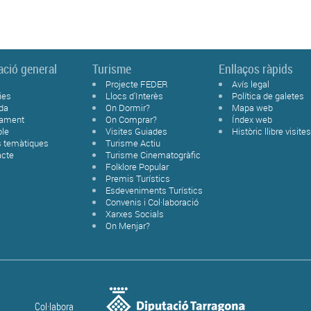
ació general
Turisme
Enllaços ràpids
Projecte FEDER
Avís legal
ies
Llocs d'Interès
Política de galetes
da
On Dormir?
Mapa web
tament
On Comprar?
Índex web
ble
Visites Guiades
Històric llibre visite
s temàtiques
Turisme Actiu
acte
Turisme Cinematogràfic
Folklore Popular
Premis Turístics
Esdeveniments Turístics
Convenis i Col·laboració
Xarxes Socials
On Menjar?
Col·labora