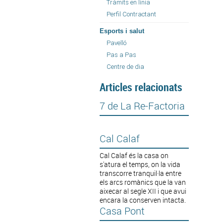
Tràmits en línia
Perfil Contractant
Esports i salut
Pavelló
Pas a Pas
Centre de dia
Articles relacionats
7 de La Re-Factoria
Cal Calaf
Cal Calaf és la casa on
s'atura el temps, on la vida
transcorre tranquil·la entre
els arcs romànics que la van
aixecar al segle XII i que avui
encara la conserven intacta.
Casa Pont