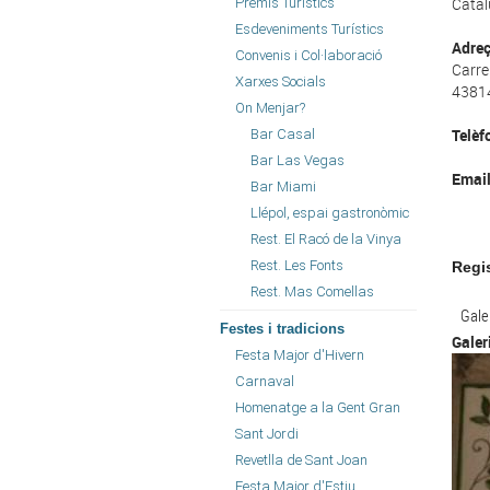
Catal
Premis Turístics
Esdeveniments Turístics
Adre
Convenis i Col·laboració
Carre
Xarxes Socials
43814
On Menjar?
Telèf
Bar Casal
Bar Las Vegas
Emai
Bar Miami
Llépol, espai gastronòmic
Rest. El Racó de la Vinya
Rest. Les Fonts
Regi
Rest. Mas Comellas
Gale
Festes i tradicions
Galer
Festa Major d'Hivern
Carnaval
Homenatge a la Gent Gran
Sant Jordi
Revetlla de Sant Joan
Festa Major d'Estiu