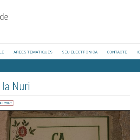
 de
a
LE
ÀREES TEMÀTIQUES
SEU ELECTRÒNICA
CONTACTE
I
 la Nuri
DORMIR?