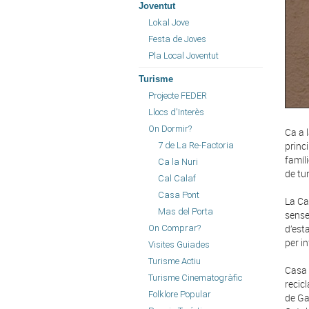
Joventut
Lokal Jove
Festa de Joves
Pla Local Joventut
Turisme
Projecte FEDER
Llocs d'Interès
On Dormir?
Ca a 
princ
7 de La Re-Factoria
famíl
Ca la Nuri
de tu
Cal Calaf
Casa Pont
La Ca
Mas del Porta
sense
d’est
On Comprar?
per i
Visites Guiades
Turisme Actiu
Casa 
Turisme Cinematogràfic
recicl
Folklore Popular
de Ga