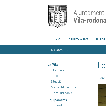
Vés al contingut
Ajuntament
Vila-rodon
INICI
AJUNTAMENT
EL POB
Esteu aquí
Inici
»
Juvenils
Lo
La Vila
Informació
Història
JUVE
Situació
Mapa del municipi
Plànol del poble
Equipaments
Culturals