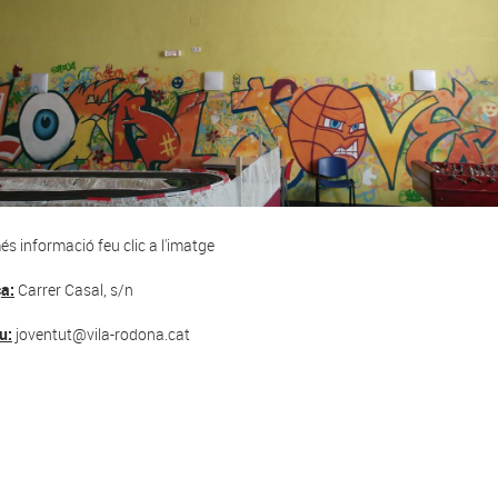
és informació feu clic a l'imatge
a:
Carrer Casal, s/n
u:
joventut@vila-rodona.cat