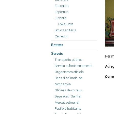
Educatius
Esportius
Juvenils
Lokal Jove
Socio-sanitaris
Cementiri
Entitats
Serveis
Per m
Transports públics
Serveis subministraments
Adreç
Organismes oficials
Corre
Cens d'animals de
companyia
Oficines de correus
Seguretat i Sanitat
Mercat setmanal
Padró d'habitants