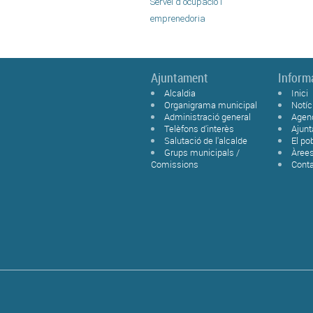
Servei d'ocupació i
emprenedoria
Ajuntament
Inform
Alcaldia
Inici
Organigrama municipal
Notíc
Administració general
Agen
Telèfons d'interès
Ajun
Salutació de l'alcalde
El po
Grups municipals /
Àree
Comissions
Cont