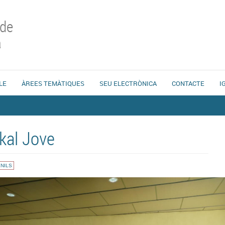
 de
a
LE
ÀREES TEMÀTIQUES
SEU ELECTRÒNICA
CONTACTE
I
kal Jove
NILS