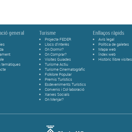
ació general
Turisme
Enllaços ràpids
Projecte FEDER
Avís legal
ies
Llocs d'Interès
Política de galetes
da
On Dormir?
Mapa web
tament
On Comprar?
Índex web
ble
Visites Guiades
Històric llibre visite
s temàtiques
Turisme Actiu
acte
Turisme Cinematogràfic
Folklore Popular
Premis Turístics
Esdeveniments Turístics
Convenis i Col·laboració
Xarxes Socials
On Menjar?