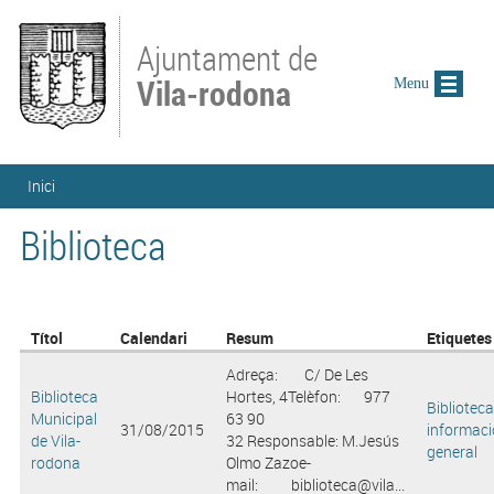
Vés al contingut
Ajuntament de
Vila-rodona
Menu
Esteu aquí
Inici
Biblioteca
Títol
Calendari
Resum
Etiquetes
Adreça: C/ De Les
Biblioteca
Hortes, 4Telèfon: 977
Biblioteca
Municipal
63 90
31/08/2015
informaci
de Vila-
32 Responsable: M.Jesús
general
rodona
Olmo Zazoe-
mail: biblioteca@vila...