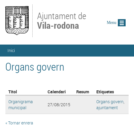
Vés al contingut
Ajuntament de
Vila-rodona
Menu
Esteu aquí
Inici
Organs govern
Títol
Calendari
Resum
Etiquetes
Organigrama
Organs govern
,
27/08/2015
municipal
ajuntament
« Tornar enrera