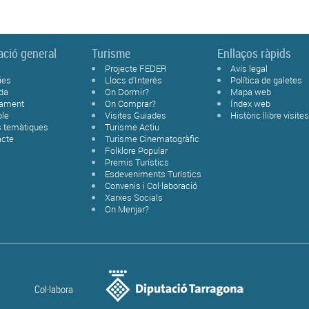
ació general
Turisme
Enllaços ràpids
Projecte FEDER
Avís legal
ies
Llocs d'Interès
Política de galetes
da
On Dormir?
Mapa web
tament
On Comprar?
Índex web
ble
Visites Guiades
Històric llibre visite
s temàtiques
Turisme Actiu
acte
Turisme Cinematogràfic
Folklore Popular
Premis Turístics
Esdeveniments Turístics
Convenis i Col·laboració
Xarxes Socials
On Menjar?
Col·labora