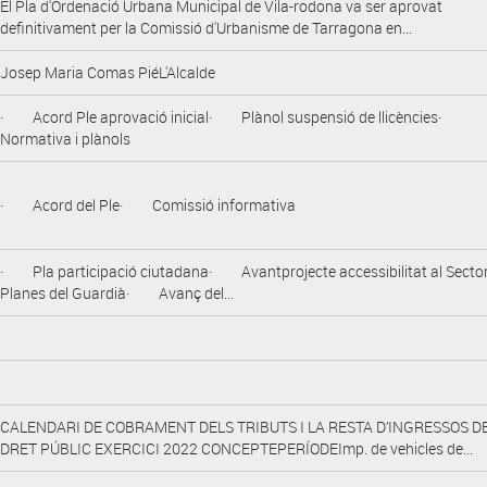
El Pla d'Ordenació Urbana Municipal de Vila-rodona va ser aprovat
definitivament per la Comissió d'Urbanisme de Tarragona en...
Josep Maria Comas PiéL'Alcalde
· Acord Ple aprovació inicial· Plànol suspensió de llicències·
Normativa i plànols
· Acord del Ple· Comissió informativa
· Pla participació ciutadana· Avantprojecte accessibilitat al Secto
Planes del Guardià· Avanç del...
CALENDARI DE COBRAMENT DELS TRIBUTS I LA RESTA D’INGRESSOS D
DRET PÚBLIC EXERCICI 2022 CONCEPTEPERÍODEImp. de vehicles de...