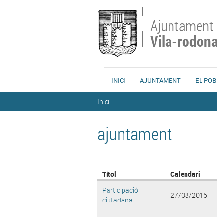
Vés al contingut
Ajuntament
Vila-rodon
INICI
AJUNTAMENT
EL POB
Esteu aquí
Inici
ajuntament
Títol
Calendari
Participació
27/08/2015
ciutadana