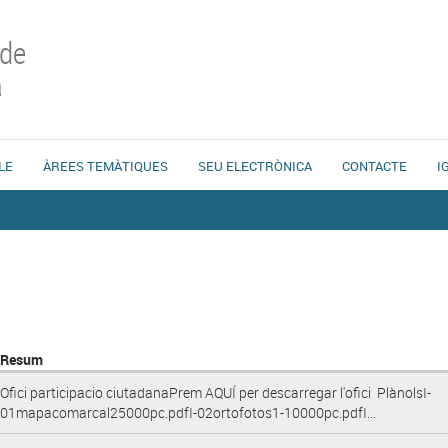
 de
a
LE
ÀREES TEMÀTIQUES
SEU ELECTRÒNICA
CONTACTE
I
Resum
Ofici participacio ciutadanaPrem AQUÍ per descarregar l'ofici PlànolsI-
01mapacomarcal25000pc.pdfI-02ortofotos1-10000pc.pdfI...