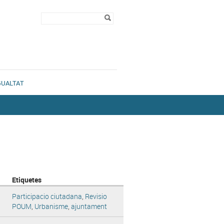
Formulari de
Cerca
cerca
GUALTAT
Etiquetes
Participacio ciutadana
,
Revisio
POUM
,
Urbanisme
,
ajuntament