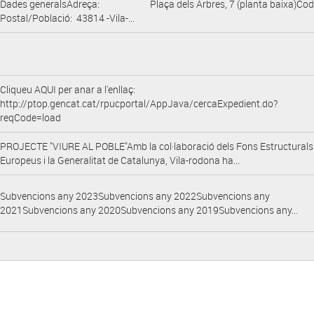
Dades generalsAdreça: Plaça dels Arbres, 7 (planta baixa)Cod
Postal/Població: 43814 -Vila-...
Cliqueu AQUI per anar a l'enllaç:
http://ptop.gencat.cat/rpucportal/AppJava/cercaExpedient.do?
reqCode=load
PROJECTE "VIURE AL POBLE"Amb la col·laboració dels Fons Estructurals
Europeus i la Generalitat de Catalunya, Vila-rodona ha...
Subvencions any 2023Subvencions any 2022Subvencions any
2021Subvencions any 2020Subvencions any 2019Subvencions any...