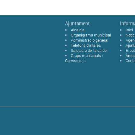
Ajuntament
Inform
Alcaldia
Inici
Organigrama municipal
Notíc
Administració general
Agen
Telèfons d'interès
Ajun
Salutació de l'alcalde
El po
Grups municipals /
Àree
Comissions
Cont