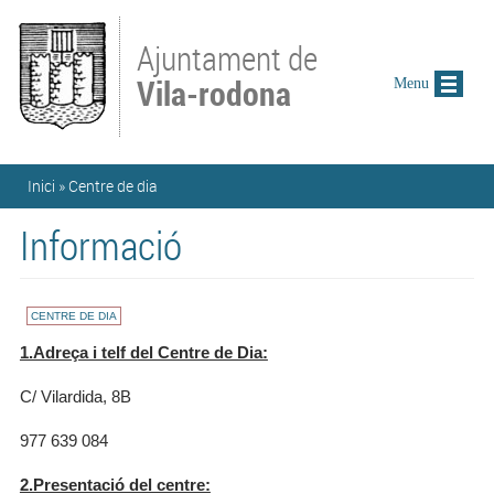
Vés al contingut
Ajuntament de
Vila-rodona
Menu
Esteu aquí
Inici
»
Centre de dia
Informació
CENTRE DE DIA
1.Adreça i telf del Centre de Dia:
C/ Vilardida, 8B
977 639 084
2.Presentació del centre: