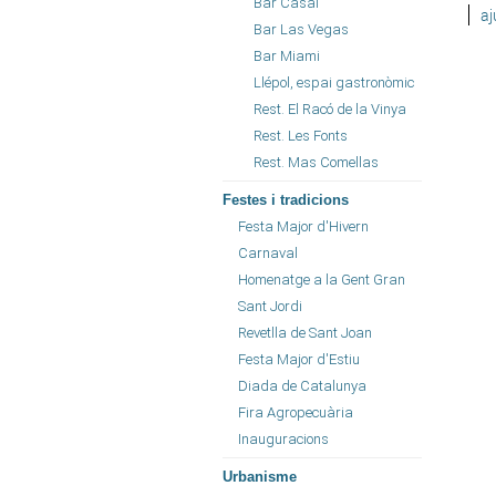
Bar Casal
a
Bar Las Vegas
Bar Miami
Llépol, espai gastronòmic
Rest. El Racó de la Vinya
Rest. Les Fonts
Rest. Mas Comellas
Festes i tradicions
Festa Major d'Hivern
Carnaval
Homenatge a la Gent Gran
Sant Jordi
Revetlla de Sant Joan
Festa Major d'Estiu
Diada de Catalunya
Fira Agropecuària
Inauguracions
Urbanisme