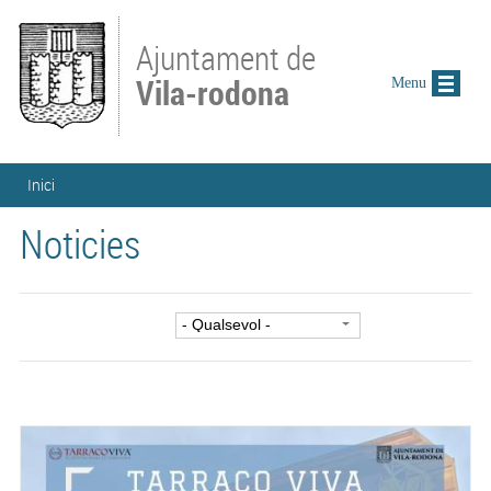
Vés al contingut
Ajuntament de
Vila-rodona
Menu
Esteu aquí
Inici
Noticies
Filtre per categoria