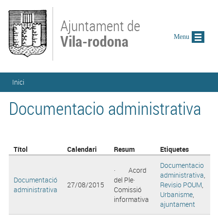
Vés al contingut
Ajuntament de
Vila-rodona
Menu
Esteu aquí
Inici
Documentacio administrativa
Títol
Calendari
Resum
Etiquetes
Documentacio
· Acord
administrativa
,
Documentació
del Ple·
27/08/2015
Revisio POUM
,
administrativa
Comissió
Urbanisme
,
informativa
ajuntament