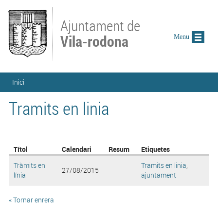
Vés al contingut
Ajuntament de
Vila-rodona
Menu
Esteu aquí
Inici
Tramits en linia
Títol
Calendari
Resum
Etiquetes
Tràmits en
Tramits en linia
,
27/08/2015
línia
ajuntament
« Tornar enrera